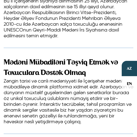
Bu il İçərişəhərin siyahıya alınmasının 25 illiyi, Azərbaycan
xalçalarının daxil edilməsinin isə 15 illiyi qeyd olunur.
Azərbaycan Respublikasının Birinci Vitse-Prezidenti,
Heydər Əliyev Fondunun Prezidenti Mehriban Əliyeva
2010-cu ildə Azərbaycan xalça toxuculuğu ənənəsinin
UNESCOnun Qeyri-Maddi Mədəni İrs Siyahısına daxil
edilməsini təmin etmişdir.
Mədəni Mübadiləni Təşviq Etmək və
AZ
Toxuculara Dəstək Olmaq
Zəngin tarixi və canlı mədəniyyəti ilə İçərişəhər mədəni
EN
mübadiləyə dinamik platforma xidmət edir. Azərbaycan və
dünyanın müxtəlif guşələrindən gələn sənətkarlar burada
öz unikal toxuculuq üslublarını nümayiş etdirir və bir-
birindən öyrənir. İnteraktiv təcrübələr, təhsil proqramları və
dinamik sərgilər vasitəsilə biz hər yaşdan ziyarətçini bu
ənənəvi sənətin gözəlliyi ilə ruhlandırmağa, yeni bir
həvəskar nəsli yetişdirməyə çalışırıq.