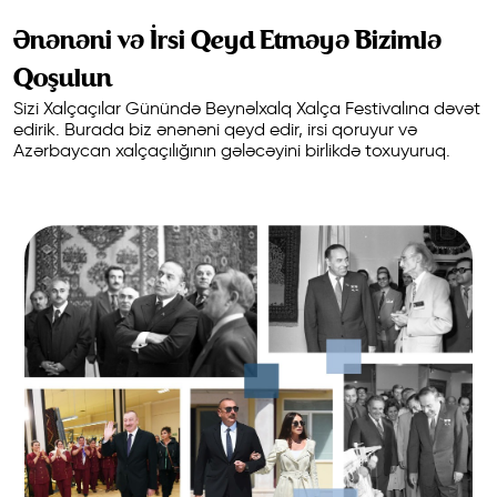
Ənənəni və İrsi Qeyd Etməyə Bizimlə
Qoşulun
Sizi Xalçaçılar Günündə Beynəlxalq Xalça Festivalına dəvət
edirik. Burada biz ənənəni qeyd edir, irsi qoruyur və
Azərbaycan xalçaçılığının gələcəyini birlikdə toxuyuruq.