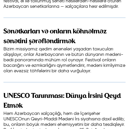
festival, əl ilə toxunmuş sənəti nəsillərdən-nəsillərə ötürən
Azərbaycan sənətkarlarına — xalçaçılara həsr edilmişdir.
Sənətkarları və onların köhnəlməz
sənətini şərəfləndirmək
Bizim missiyamız qədim ənənələri yaşadan toxucuları
alqışlayır; onlar Azərbaycanın və bütün dünyanın mədəni-
bədii panoramında mühüm rol oynayır. Festival onların
bacarığını və əzmkarlığını qiymətləndirir, mədəni kimliyimizə
olan əvəzsiz töhfələrini bir daha vurğulayır.
UNESCO Tanınması: Dünya İrsini Qeyd
Etmək
Həm Azərbaycan xalçaçılığı, həm də İçərişəhər
UNESCOnun Qeyri-Maddi Mədəni İrs siyahısına daxil edilib;
bu, onların böyük mədəni əhəmiyyətini bir daha təsdiqləyir.