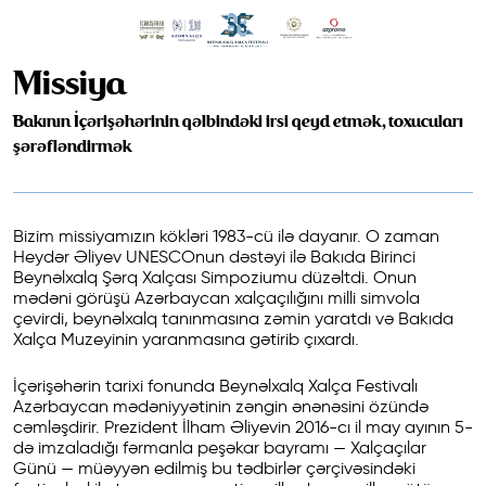
Missiya
Bakının İçərişəhərinin qəlbindəki irsi qeyd etmək, toxucuları
şərəfləndirmək
Bizim missiyamızın kökləri 1983-cü ilə dayanır. O zaman
Heydər Əliyev UNESCOnun dəstəyi ilə Bakıda Birinci
Beynəlxalq Şərq Xalçası Simpoziumu düzəltdi. Onun
mədəni görüşü Azərbaycan xalçaçılığını milli simvola
çevirdi, beynəlxalq tanınmasına zəmin yaratdı və Bakıda
Xalça Muzeyinin yaranmasına gətirib çıxardı.
İçərişəhərin tarixi fonunda Beynəlxalq Xalça Festivalı
Azərbaycan mədəniyyətinin zəngin ənənəsini özündə
cəmləşdirir. Prezident İlham Əliyevin 2016-cı il may ayının 5-
də imzaladığı fərmanla peşəkar bayramı — Xalçaçılar
Günü — müəyyən edilmiş bu tədbirlər çərçivəsindəki