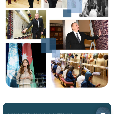
BAŞLANĞIC
ANA SƏHİFƏ
MİSSİYA
FORUM
FESTİVAL TƏDBİRLƏRİ
QALEREYA
SPONSORLAR &
TƏRƏFDAŞLAR
BİZİMLƏ ƏLAQƏ