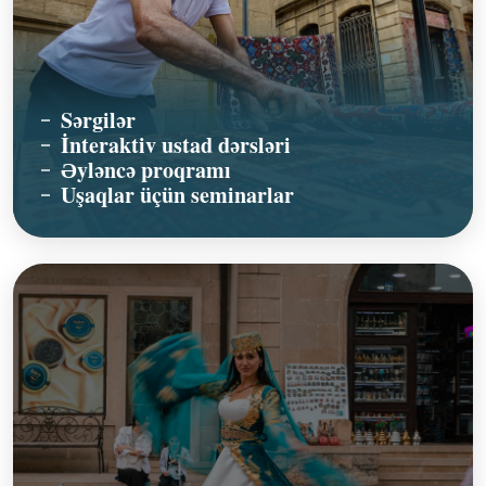
Sərgilər
İnteraktiv ustad dərsləri
Əyləncə proqramı
Uşaqlar üçün seminarlar
BAŞLANĞIC
ANA SƏHİFƏ