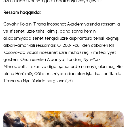
özünüifadə üzərində güclü bədii düşüncəyə çevrilir.
Rəssam haqqında:
Cəvahir Kolgini Tirana İncəsənət Akademiyasında rəssamlıq
və lif sənəti üzrə təhsil almış, daha sonra həmin
akademiyada sənət tənqidi üzrə aspirantura təhsili keçmiş
alban-amerikalı rəssamdır. O, 2004-cü ildən etibarən RIT
Kosovo-da vizual incəsənət üzrə mühazirəçi kimi fəaliyyət
göstərir. Onun əsərləri Albaniya, London, Nyu-York,
Minneapolis, Texas və digər şəhərlərdə nümayiş olunmuş, Bir-
birinə Hörülmüş Qütblər seriyasından olan işlər isə son illərdə
Tirana və Nyu-Yorkda sərgilənmişdir.