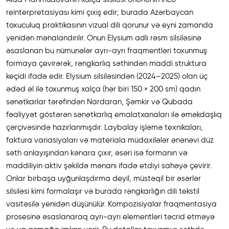
reinterpretasiyası kimi çıxış edir; burada Azərbaycan
toxuculuq praktikasının vizual dili qorunur və eyni zamanda
yenidən mənalandırılır. Onun Elysium adlı rəsm silsiləsinə
əsaslanan bu nümunələr ayrı-ayrı fraqmentləri toxunmuş
formaya çevirərək, rəngkarlıq səthindən maddi struktura
keçidi ifadə edir. Elysium silsiləsindən (2024–2025) olan üç
ədəd əl ilə toxunmuş xalça (hər biri 150 × 200 sm) qadın
sənətkarlar tərəfindən Nardaran, Şəmkir və Qubada
fəaliyyət göstərən sənətkarlıq emalatxanaları ilə əməkdaşlıq
çərçivəsində hazırlanmışdır. Laybalay işləmə texnikaları,
faktura variasiyaları və materiala müdaxilələr ənənəvi düz
səth anlayışından kənara çıxır, əsəri isə formanın və
maddiliyin aktiv şəkildə mənanı ifadə etdiyi sahəyə çevirir.
Onlar birbaşa uyğunlaşdırma deyil, müstəqil bir əsərlər
silsiləsi kimi formalaşır və burada rəngkarlığın dili tekstil
vasitəsilə yenidən düşünülür. Kompozisiyalar fraqmentasiya
prosesinə əsaslanaraq ayrı-ayrı elementləri təcrid etməyə