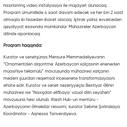
hazırlanmış video instalyasiya ilə müşayiət olunacaq.
Proqram ümumilikdə 4 saat davam edəcək və hər biri 2 saat
olmaqla iki hissədən ibarət olacaq. İştirak yalnız əvvəlcədən
qeydiyyat əsasında mümkündür. Mühazirələr Azərbaycan
dilində aparılacaq.
Proqram haqqında:
Kurator və sənətşünas Mənsurə Məmmədəliyevanın
“Ornamentdən alqoritmə: Azərbaycan xalçasının ənənədən
müasirliyə təkamülü” mövzusunda mühazirəsi xalçanın
mədəni şüurdan rəqəmsal incəsənətə transformasiyasını
əhatə edir. Kurator və sənət nəzəriyyəçisi Bəxtiyar Əlinin
mühazirəsi isə “Naxışdan əlifbaya: vizual dilin səyahəti”
mövzusuna həsr olunub. Atesh Hub-un mentoru -
Azərbaycanın Əməkdar rəssamı, kurator Səbinə Şıxlinskaya.
Koordinator - Aqnessa Tariverdiyeva.