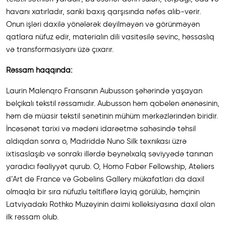
havanı xatırladır, sanki baxış qarşısında nəfəs alıb-verir.
Onun işləri daxilə yönələrək deyilməyən və görünməyən
qatlara nüfuz edir, materialın dili vasitəsilə sevinc, həssaslıq
və transformasiyanı üzə çıxarır.
Rəssam haqqında:
Laurin Malenqro Fransanın Aubusson şəhərində yaşayan
belçikalı tekstil rəssamıdır. Aubusson həm qobelen ənənəsinin,
həm də müasir tekstil sənətinin mühüm mərkəzlərindən biridir.
İncəsənət tarixi və mədəni idarəetmə sahəsində təhsil
aldıqdan sonra o, Madriddə Nuno Silk texnikası üzrə
ixtisaslaşıb və sonrakı illərdə beynəlxalq səviyyədə tanınan
yaradıcı fəaliyyət qurub. O, Homo Faber Fellowship, Ateliers
d’Art de France və Gobelins Gallery mükafatları da daxil
olmaqla bir sıra nüfuzlu təltiflərə layiq görülüb, həmçinin
Latviyadakı Rothko Muzeyinin daimi kolleksiyasına daxil olan
ilk rəssam olub.