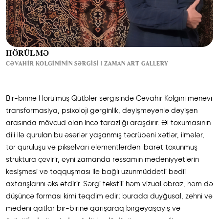
HÖRÜLMƏ
CƏVAHIR KOLGINININ SƏRGISI | ZAMAN ART GALLERY
Bir-birinə Hörülmüş Qütblər sərgisində Cəvahir Kolgini mənəvi
transformasiya, psixoloji gərginlik, dəyişməyənlə dəyişən
arasında mövcud olan incə tarazlığı araşdırır. Əl toxumasının
dili ilə qurulan bu əsərlər yaşanmış təcrübəni xətlər, ilmələr,
tor quruluşu və pikselvari elementlərdən ibarət toxunmuş
struktura çevirir, eyni zamanda rəssamın mədəniyyətlərin
kəsişməsi və toqquşması ilə bağlı uzunmüddətli bədii
axtarışlarını əks etdirir. Sərgi tekstili həm vizual obraz, həm də
düşüncə forması kimi təqdim edir; burada duyğusal, zehni və
mədəni qatlar bir-birinə qarışaraq birgəyaşayış və