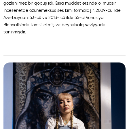
gözlənilməz bir qopuş idi. Qısa müddət ərzində o, müasir
incəsənətdə özünəməxsus səs kimi formalaşır. 2009-cu ildə
Azərbaycanı 53-cü və 2013- сü ildə 55-ci Venesiya
Biennalisində təmsil etmiş və beynəlxalq səviyyədə
tanınmışdır.