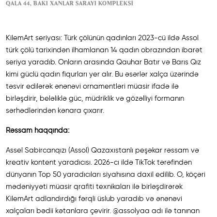
QALA 44, BAKI XANLAR SARAYI KOMPLEKSI
KilemArt seriyası: Türk çölünün qadınları 2023-cü ildə Assol
türk çölü tarixindən ilhamlanan 14 qadın obrazından ibarət
seriya yaradıb. Onların arasında Qauhar Batır və Barıs Qız
kimi güclü qadın fiqurları yer alır. Bu əsərlər xalça üzərində
təsvir edilərək ənənəvi ornamentləri müasir ifadə ilə
birləşdirir, beləliklə güc, müdriklik və gözəlliyi formanın
sərhədlərindən kənara çıxarır.
Rəssam haqqında:
Assel Sabircanqızı (Assol) Qazaxıstanlı peşəkar rəssam və
kreativ kontent yaradıcısı. 2026-cı ildə TikTok tərəfindən
dünyanın Top 50 yaradıcıları siyahısına daxil edilib. O, köçəri
mədəniyyəti müasir qrafiti texnikaları ilə birləşdirərək
KilemArt adlandırdığı fərqli üslub yaradıb və ənənəvi
xalçaları bədii kətanlara çevirir. @assolyaa adı ilə tanınan