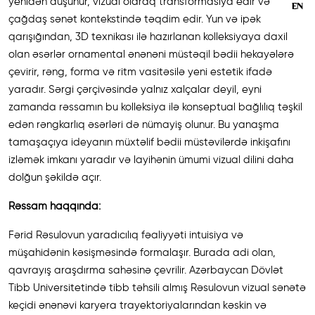
yenidən düşünür, vizual olaraq transformasiya edir və
EN
çağdaş sənət kontekstində təqdim edir. Yun və ipək
qarışığından, 3D texnikası ilə hazırlanan kolleksiyaya daxil
olan əsərlər ornamental ənənəni müstəqil bədii hekayələrə
çevirir, rəng, forma və ritm vasitəsilə yeni estetik ifadə
yaradır. Sərgi çərçivəsində yalnız xalçalar deyil, eyni
zamanda rəssamın bu kolleksiya ilə konseptual bağlılıq təşkil
edən rəngkarlıq əsərləri də nümayiş olunur. Bu yanaşma
tamaşaçıya ideyanın müxtəlif bədii müstəvilərdə inkişafını
izləmək imkanı yaradır və layihənin ümumi vizual dilini daha
dolğun şəkildə açır.
Rəssam haqqında:
Fərid Rəsulovun yaradıcılıq fəaliyyəti intuisiya və
müşahidənin kəsişməsində formalaşır. Burada adi olan,
qavrayış araşdırma sahəsinə çevrilir. Azərbaycan Dövlət
Tibb Universitetində tibb təhsili almış Rəsulovun vizual sənətə
keçidi ənənəvi karyera trayektoriyalarından kəskin və