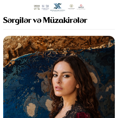
Sərgilər və Müzakirələr