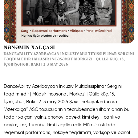
NƏNƏMİN XALÇASI
DANCEABILITY AZƏRBAYCAN İNKLÜZIV MULTIDISSIPLINAR SƏRGINI
TƏQDIM EDIR | MÜASIR İNCƏSƏNƏT MƏRKƏZI | QÜLLƏ KÜÇ. 15,
İÇƏRIŞƏHƏR, BAKI | 2-3 MAY 2026
DanceAbility Azərbaycan İnklüziv Multidissiplinar Sərgini
təqdim edir | Müasir İncəsənət Mərkəzi | Qüllə küç. 15,
İçərişəhər, Bakı | 2-3 may 2026 Şəxsi hekayələrdən və
“Azərxalça” ASC toxucularının təcrübəsindən ilhamlanan bu
tədbir xalçanı yalnız ənənəvi obyekt kimi deyil, canlı və
paylaşılmış təcrübə kimi təqdim edir. Müasir üslubda
rəqəmsal performans, hekayə təqdimatı, vorkşop və panel