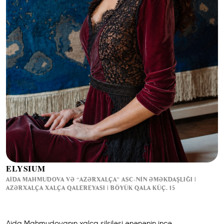
ELYSIUM
AIDA MAHMUDOVA VƏ “AZƏRXALÇA” ASC-NIN ƏMƏKDAŞLIĞI |
AZƏRXALÇA XALÇA QALEREYASI | BÖYÜK QALA KÜÇ. 15
Aida Mahmudovanın xalça silsiləsi ənənənin incə