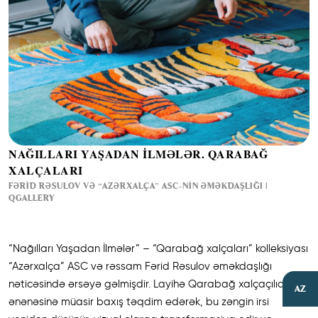
NAĞILLARI YAŞADAN İLMƏLƏR. QARABAĞ
XALÇALARI
FƏRID RƏSULOV VƏ “AZƏRXALÇA” ASC-NIN ƏMƏKDAŞLIĞI |
QGALLERY
“Nağılları Yaşadan İlmələr” – “Qarabağ xalçaları” kolleksiyası
“Azərxalça” ASC və rəssam Fərid Rəsulov əməkdaşlığı
nəticəsində ərsəyə gəlmişdir. Layihə Qarabağ xalçaçılıq
AZ
ənənəsinə müasir baxış təqdim edərək, bu zəngin irsi