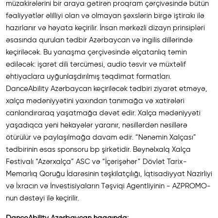
müzakirələrini bir araya gətirən proqram çərçivəsində bütün
fəaliyyətlər əlilliyi olan və olmayan şəxslərin birgə iştirakı ilə
hazırlanır və həyata keçirilir. İnsan mərkəzli dizayn prinsipləri
əsasında qurulan tədbir Azərbaycan və ingilis dillərində
keçiriləcək. Bu yanaşma çərçivəsində əlçatanlıq təmin
ediləcək: işarət dili tərcüməsi, audio təsvir və müxtəlif
ehtiyaclara uyğunlaşdırılmış təqdimat formatları.
DanceAbility Azərbaycan keçiriləcək tədbiri ziyarət etməyə,
xalça mədəniyyətini yaxından tanımağa və xatirələri
canlandıraraq yaşatmağa dəvət edir. Xalça mədəniyyəti
yaşadıqca yeni hekayələr yaranır, nəsillərdən nəsillərə
ötürülür və paylaşılmağa davam edir. “Nənəmin Xalçası”
tədbirinin əsas sponsoru bp şirkətidir. Beynəlxalq Xalça
Festivalı “Azərxalça” ASC və “İçərişəhər” Dövlət Tarix-
Memarlıq Qoruğu İdarəsinin təşkilatçılığı, İqtisadiyyat Nazirliyi
və İxracın və İnvestisiyaların Təşviqi Agentliyinin - AZPROMO-
nun dəstəyi ilə keçirilir.
DanceAbility Azərbaycan haqqında: