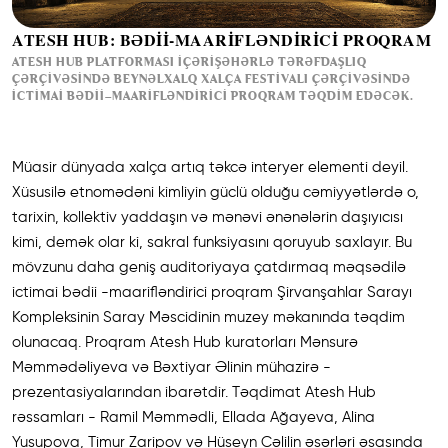
ATESH HUB: BƏDİİ-MAARİFLƏNDİRİCİ PROQRAM
ATESH HUB PLATFORMASI İÇƏRIŞƏHƏRLƏ TƏRƏFDAŞLIQ
ÇƏRÇIVƏSINDƏ BEYNƏLXALQ XALÇA FESTIVALI ÇƏRÇIVƏSINDƏ
ICTIMAI BƏDII–MAARIFLƏNDIRICI PROQRAM TƏQDIM EDƏCƏK.
Müasir dünyada xalça artıq təkcə interyer elementi deyil.
Xüsusilə etnomədəni kimliyin güclü olduğu cəmiyyətlərdə o,
tarixin, kollektiv yaddaşın və mənəvi ənənələrin daşıyıcısı
kimi, demək olar ki, sakral funksiyasını qoruyub saxlayır. Bu
mövzunu daha geniş auditoriyaya çatdırmaq məqsədilə
ictimai bədii -maarifləndirici proqram Şirvanşahlar Sarayı
Kompleksinin Saray Məscidinin muzey məkanında təqdim
olunacaq. Proqram Atesh Hub kuratorları Mənsurə
Məmmədəliyeva və Bəxtiyar Əlinin mühazirə -
prezentasiyalarından ibarətdir. Təqdimat Atesh Hub
rəssamları - Ramil Məmmədli, Ellada Ağayeva, Alina
Yusupova, Timur Zaripov və Hüseyn Cəlilin əsərləri əsasında