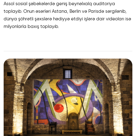
Assol sosial şəbəkələrdə geniş beynəlxalq auditoriya
toplayıb. Onun əsərləri Astana, Berlin və Parisdə sərgilənib,
dünya şöhrətli şəxslərə hədiyyə etdiyi işlərə dair videoları isə
milyonlarla baxış toplayıb.