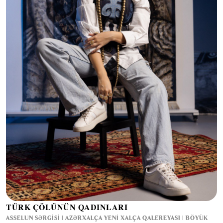
TÜRK ÇÖLÜNÜN QADINLARI
ASSELUN SƏRGISI | AZƏRXALÇA YENI XALÇA QALEREYASI | BÖYÜK