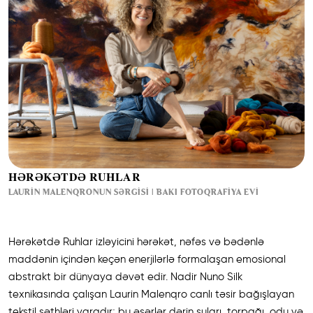
HƏRƏKƏTDƏ RUHLAR
LAURIN MALENQRONUN SƏRGISI | BAKI FOTOQRAFIYA EVI
Hərəkətdə Ruhlar izləyicini hərəkət, nəfəs və bədənlə
maddənin içindən keçən enerjilərlə formalaşan emosional
abstrakt bir dünyaya dəvət edir. Nadir Nuno Silk
texnikasında çalışan Laurin Malenqro canlı təsir bağışlayan
tekstil səthləri yaradır; bu əsərlər dərin suları, torpağı, odu və