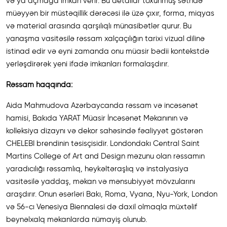
və ya açmağa imkan verir. Bu detallar toxunmuş səthdə
müəyyən bir müstəqillik dərəcəsi ilə üzə çıxır, forma, miqyas
və material arasında qarşılıqlı münasibətlər qurur. Bu
yanaşma vasitəsilə rəssam xalçaçılığın tarixi vizual dilinə
istinad edir və eyni zamanda onu müasir bədii kontekstdə
yerləşdirərək yeni ifadə imkanları formalaşdırır.
Rəssam haqqında:
Aida Mahmudova Azərbaycanda rəssam və incəsənət
hamisi, Bakıda YARAT Müasir İncəsənət Məkanının və
kolleksiya dizaynı və dekor sahəsində fəaliyyət göstərən
CHELEBI brendinin təsisçisidir. Londondakı Central Saint
Martins College of Art and Design məzunu olan rəssamın
yaradıcılığı rəssamlıq, heykəltəraşlıq və instalyasiya
vasitəsilə yaddaş, məkan və mənsubiyyət mövzularını
araşdırır. Onun əsərləri Bakı, Roma, Vyana, Nyu-York, London
və 56-cı Venesiya Biennalesi də daxil olmaqla müxtəlif
beynəlxalq məkanlarda nümayiş olunub.