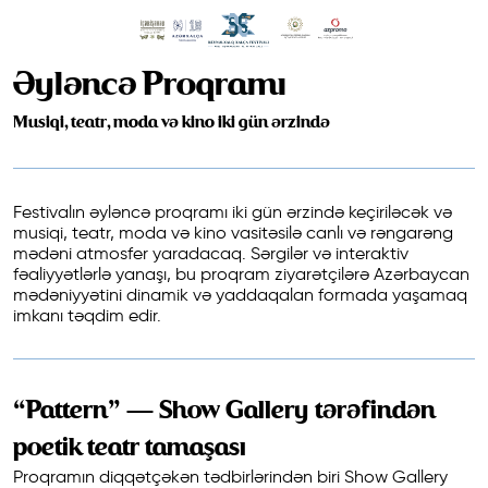
Əyləncə Proqramı
Musiqi, teatr, moda və kino iki gün ərzində
Festivalın əyləncə proqramı iki gün ərzində keçiriləcək və
musiqi, teatr, moda və kino vasitəsilə canlı və rəngarəng
mədəni atmosfer yaradacaq. Sərgilər və interaktiv
fəaliyyətlərlə yanaşı, bu proqram ziyarətçilərə Azərbaycan
mədəniyyətini dinamik və yaddaqalan formada yaşamaq
imkanı təqdim edir.
“Pattern” — Show Gallery tərəfindən
poetik teatr tamaşası
Proqramın diqqətçəkən tədbirlərindən biri Show Gallery