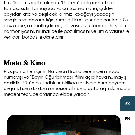
tərəfindən təqdim olunan “Pattern” adlı poetik teatr
tamaşasıdır. Tamaşada xalça toxuyan ana, çöldən
qayıdan ata və beşikdəki qırmızı kəlağayı yaddaşın,
sevginin və davamlılığın rəmzləri kimi səhnədə canlanır. Su,
ip və naxışın rituallaşdırılmış dili vasitəsilə tamaşa həyatın
harmoniyasını, müharibə ilə pozulmasını və ümid vasitəsilə
yenidən bərpasını əks etdirir.
Moda & Kino
Proqrama həmçinin Natavan Brand tərəfindən moda
nümayişi və "Bəyin Oğurlanması" filmi açıq hava nümayişi
daxildir. Bütün bu tədbirlər birlikdə festivala həm bayram
ovqatı, həm də dərin emosional məna qataraq irslə müasir
mədəni təcrübə arasında əlaqə yaradır.
AZ
EN