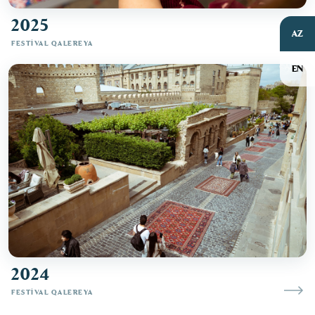
2025
AZ
FESTIVAL QALEREYA
EN
BAŞLANĞIC
ANA SƏHİFƏ
MİSSİYA
FORUM
FESTİVAL TƏDBİRLƏRİ
2024
QALEREYA
FESTIVAL QALEREYA
SPONSORLAR &