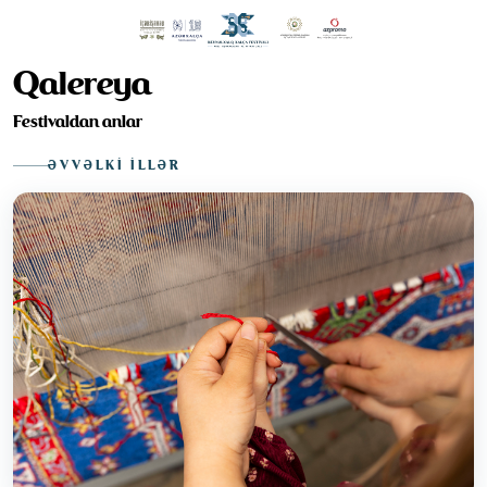
Qalereya
Festivaldan anlar
ƏVVƏLKI İLLƏR