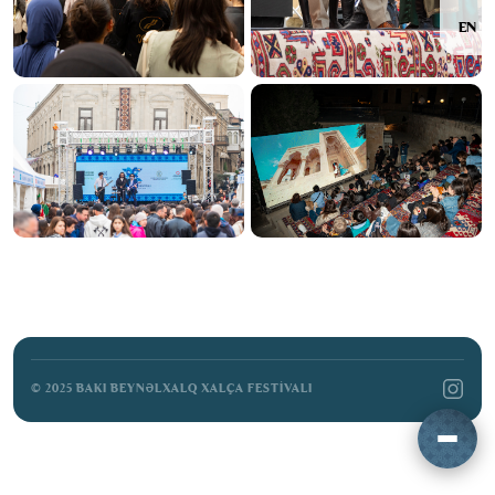
EN
BAŞLANĞIC
FORUM
FESTİVAL TƏDBİRLƏRİ
MİSSİYA
MEDİA
QALEREYA
SPONSORLAR &
TƏRƏFDAŞLAR
BİZİMLƏ ƏLAQƏ
© 2025 BAKI BEYNƏLXALQ XALÇA FESTIVALI