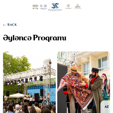
← BACK
Əyləncə Proqramı
AZ