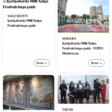
XALQ QƏZETI
İçərişəhərdə Milli Xalça
Festivalı başa çatıb
MODERN
İçərişəhərdə Milli Xalça
Festivalı başa çatdı - FOTO |
Modern.az
Read →
Read →
TREND