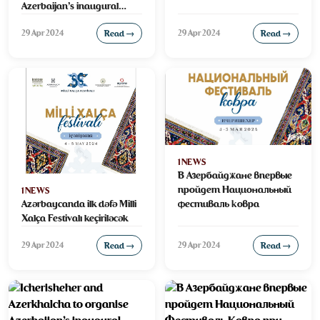
Azerbaijan’s inaugural
National Carpet Festival
29 Apr 2024
29 Apr 2024
Read →
Read →
1NEWS
В Азербайджане впервые
пройдет Национальный
1NEWS
Azərbaycanda ilk dəfə Milli
фестиваль ковра
Xalça Festivalı keçiriləcək
29 Apr 2024
29 Apr 2024
Read →
Read →