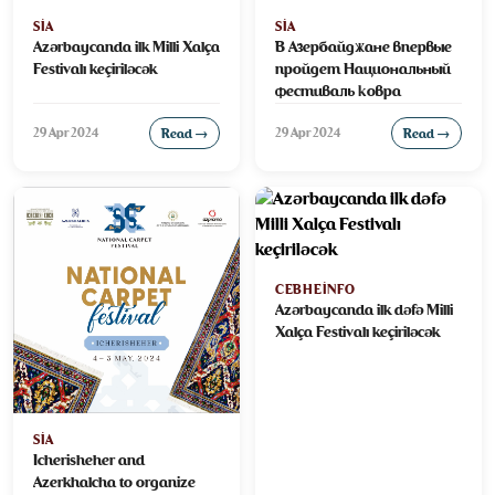
SIA
SIA
Azərbaycanda ilk Milli Xalça
В Азербайджане впервые
Festivalı keçiriləcək
пройдет Национальный
фестиваль ковра
29 Apr 2024
29 Apr 2024
Read →
Read →
CEBHEINFO
Azərbaycanda ilk dəfə Milli
Xalça Festivalı keçiriləcək
SIA
Icherisheher and
Azerkhalcha to organize