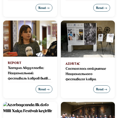
Read →
Read →
REPORT
AZƏRTAC
Хатуна Абдуллаева:
Состоялось открытие
Национальный
Национального
фестиваль ковров вызвал
фестиваля ковра
большой интерес
посетителей
Read →
Read →