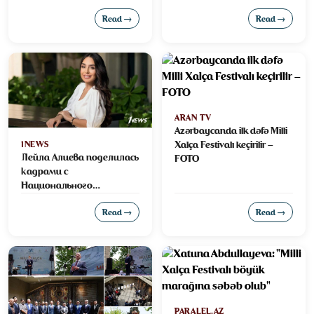
Read →
Read →
ARAN TV
Azərbaycanda ilk dəfə Milli
Xalça Festivalı keçirilir –
1NEWS
Лейла Алиева поделилась
FOTO
кадрами с
Национального
фестиваля ковра -
ВИДЕО
Read →
Read →
PARALEL.AZ