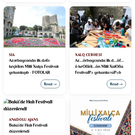
SIA
XALQ CEBHESI
Azərbaycanda ilk dəfə
Az…ôrbaycanda ilk d…ôf…
keçirilən Milli Xalça Festivalı
ô keΟßiril…ôn Milli XalΟßa
yekunlaşıb - FOTOLAR
FestivalΡ± yekunla≈üΡ±b
Read →
Read →
ANADOLU AJANS
Bakü'de Halı Festivali
düzenlendi