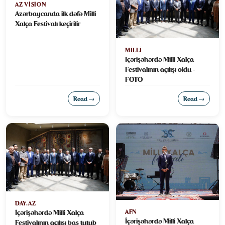
AZ VISION
Azərbaycanda ilk dəfə Milli
Xalça Festivalı keçirilir
MILLI
İçərişəhərdə Milli Xalça
Festivalının açılışı oldu -
FOTO
Read →
Read →
DAY.AZ
İçərişəhərdə Milli Xalça
AFN
İçərişəhərdə Milli Xalça
Festivalının açılışı baş tutub