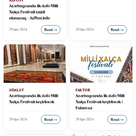
AZPOST
Azərbaycanda ilk dəfə Milli
Xalça Festivali təşkil
olunacaq - AzPost.info
29 Apr 2024
29 Apr 2024
Read →
Read →
FAKTOR
ƏDALƏT
Azərbaycanda ilk dəfə Milli
Azərbaycanda ilk dəfə Milli
Xalça Festivalı keçiriləcək |
Xalça Festivalı keçiriləcək
Faktor.az
29 Apr 2024
29 Apr 2024
Read →
Read →