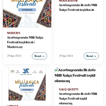
MODERATOR
Azərbaycanda ilk dəfə Milli
Xalça Festivalı keçiriləcək
MODERN
Azərbaycanda Milli Xalça
Festivali keçiriləcək |
Modern.az
29 Apr 2024
29 Apr 2024
Read →
Read →
XALQ QƏZETI
Azərbaycanda ilk dəfə Milli
Xalça Festivali təşkil
olunacaq