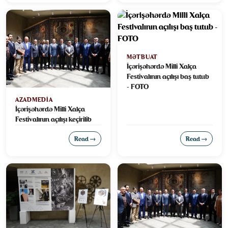
MƏTBUAT
İçərişəhərdə Milli Xalça
Festivalının açılışı baş tutub
- FOTO
AZADMEDIA
İçərişəhərdə Milli Xalça
Festivalının açılışı keçirilib
Read →
Read →