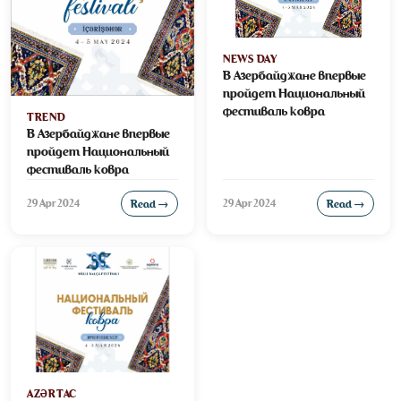
NEWS DAY
В Азербайджане впервые
пройдет Национальный
фестиваль ковра
TREND
В Азербайджане впервые
пройдет Национальный
фестиваль ковра
29 Apr 2024
29 Apr 2024
Read →
Read →
BAŞLANĞIC
ANA SƏHİFƏ
FESTİVAL TƏDBİRLƏRİ
XƏRİTƏ
MEDİA
AZƏRTAC