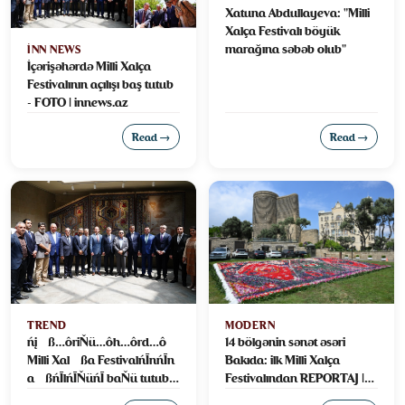
Xatuna Abdullayeva: "Milli
Xalça Festivalı böyük
marağına səbəb olub"
INN NEWS
İçərişəhərdə Milli Xalça
Festivalının açılışı baş tutub
- FOTO | innews.az
Read →
Read →
TREND
MODERN
ńį√ß…ôriŇü…ôh…ôrd…ô
14 bölgənin sənət əsəri
Milli Xal√ßa FestivalńĪnńĪn
Bakıda: ilk Milli Xalça
a√ßńĪlńĪŇüńĪ baŇü tutub
Festivalından REPORTAJ |
(FOTO)
Modern.az