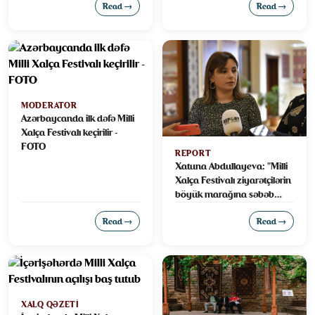
Read →
Read →
MODERATOR
Azərbaycanda ilk dəfə Milli
Xalça Festivalı keçirilir -
FOTO
REPORT
Xatuna Abdullayeva: "Milli
Xalça Festivalı ziyarətçilərin
böyük marağına səbəb
olub"
Read →
Read →
XALQ QƏZETI