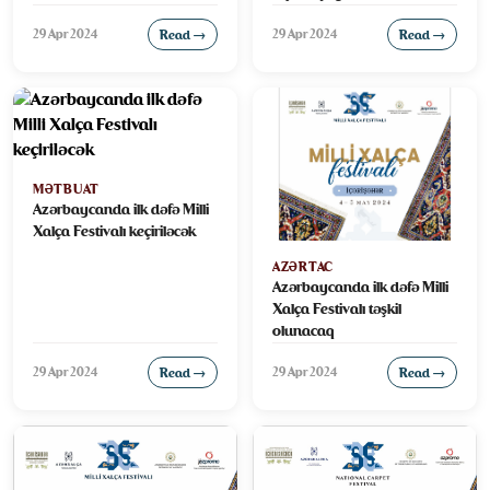
Azərbaycanda ilk Milli Xalça
29 Apr 2024
29 Apr 2024
Read →
Festivali keçiriləcək
Read →
MƏTBUAT
Azərbaycanda ilk dəfə Milli
Xalça Festivalı keçiriləcək
AZƏRTAC
Azərbaycanda ilk dəfə Milli
Xalça Festivalı təşkil
olunacaq
29 Apr 2024
29 Apr 2024
Read →
Read →