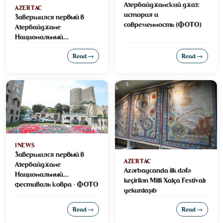
Азербайджанский джаз:
AZERTAC
история и
Завершился первый в
современность (ФОТО)
Азербайджане
Национальный
фестиваль ковра
Read →
Read →
1NEWS
Завершился первый в
AZERTAC
Азербайджане
Azərbaycanda ilk dəfə
Национальный
keçirilən Milli Xalça Festivalı
фестиваль ковра - ФОТО
yekunlaşıb
Read →
Read →