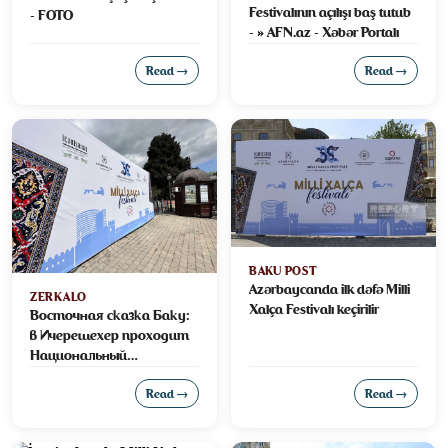
Festivalının açılışı baş tutub
- FOTO
- » AFN.az - Xəbər Portalı
Read →
Read →
BAKU POST
Azərbaycanda ilk dəfə Milli
ZERKALO
Xalça Festivalı keçirilir
Восточная сказка Баку:
в Ичерешехер проходит
Национальный
фестиваль ковра - ФОТО
- Зеркало.az
Read →
Read →