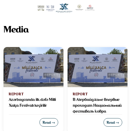
Media
REPORT
REPORT
Azərbaycanda ilk dəfə Milli
В Азербайджане впервые
Xalça Festivalı keçirilir
проходит Национальный
фестиваль ковра
Read →
Read →