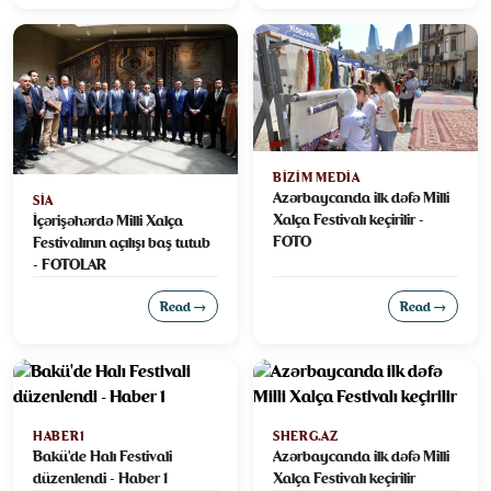
BIZIM MEDIA
Azərbaycanda ilk dəfə Milli
SIA
Xalça Festivalı keçirilir -
İçərişəhərdə Milli Xalça
FOTO
Festivalının açılışı baş tutub
- FOTOLAR
Read →
Read →
HABER1
SHERG.AZ
Bakü'de Halı Festivali
Azərbaycanda ilk dəfə Milli
düzenlendi - Haber 1
Xalça Festivalı keçirilir