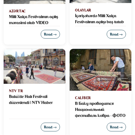
OLAYLAR
AZƏRTAC
İçərişəhərdə Milli Xalça
Milli Xalça Festivalının açılış
Festivalının açılışı baş tutub
mərasimi olub VİDEO
Read →
Read →
NTV TR
Bakü'de Halı Festivali
CALIBER
düzenlendi | NTV Haber
В Баку проводится
Национальный
фестиваль ковра - ФОТО
Read →
Read →