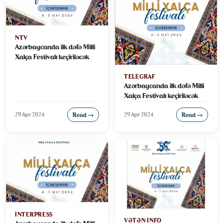
NTV
Azərbaycanda ilk dəfə Milli
Xalça Festivalı keçiriləcək
TELEGRAF
Azərbaycanda ilk dəfə Milli
Xalça Festivalı keçiriləcək
29 Apr 2024
29 Apr 2024
Read →
Read →
INTERPRESS
VƏTƏN INFO