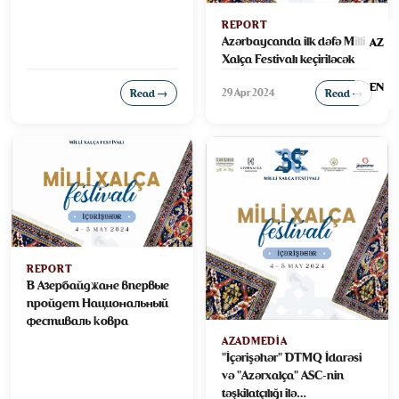
REPORT
Azərbaycanda ilk dəfə Milli
AZ
Xalça Festivalı keçiriləcək
EN
29 Apr 2024
Read →
Read →
REPORT
В Азербайджане впервые
пройдет Национальный
фестиваль ковра
AZADMEDIA
"İçərişəhər" DTMQ İdarəsi
və "Azərxalça" ASC-nin
təşkilatçılığı ilə