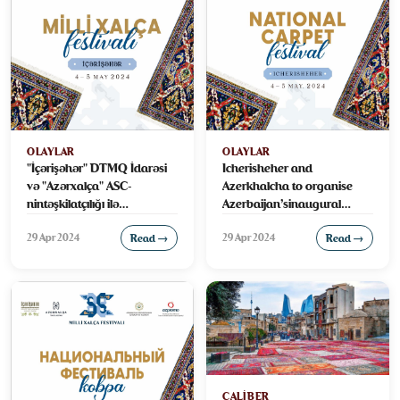
OLAYLAR
OLAYLAR
"İçərişəhər" DTMQ İdarəsi
Icherisheher and
və "Azərxalça" ASC-
Azerkhalcha to organise
nintəşkilatçılığı ilə
Azerbaijan’sinaugural
Azərbaycanda ilk Milli Xalça
National Carpet Festival!
29 Apr 2024
29 Apr 2024
Festivali keçiriləcək
Read →
Read →
CALIBER