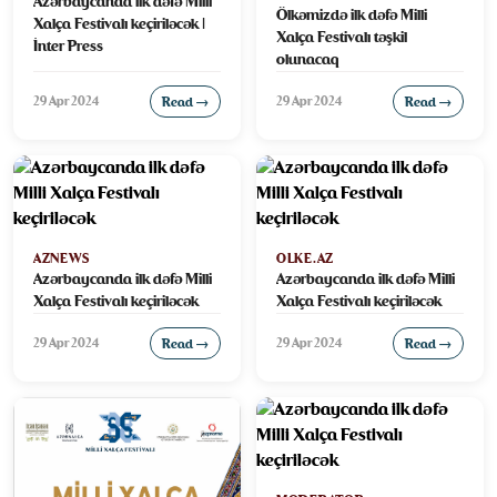
Azərbaycanda ilk dəfə Milli
Ölkəmizdə ilk dəfə Milli
Xalça Festivalı keçiriləcək |
Xalça Festivalı təşkil
İnter Press
olunacaq
29 Apr 2024
29 Apr 2024
Read →
Read →
AZNEWS
OLKE.AZ
Azərbaycanda ilk dəfə Milli
Azərbaycanda ilk dəfə Milli
Xalça Festivalı keçiriləcək
Xalça Festivalı keçiriləcək
29 Apr 2024
29 Apr 2024
Read →
Read →