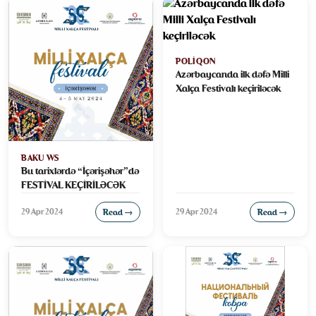
POLIQON
Azərbaycanda ilk dəfə Milli
Xalça Festivalı keçiriləcək
BAKU WS
Bu tarixlərdə “İçərişəhər”də
FESTİVAL KEÇİRİLƏCƏK
29 Apr 2024
29 Apr 2024
Read →
Read →