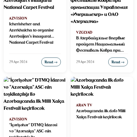
AZVISION
Icherisheher and
Azerkhalcha to organise
VZGLYAD
Azerbaijan’s inaugural
В Азербайджане впервые
National Carpet Festival
пройдет Национальный
Фестиваль Ковра при
организации Управления
29 Apr 2024
29 Apr 2024
Read →
«Ичеришехер» и ОАО
Read →
«Азерхалча»
ARAN TV
Azərbaycanda ilk dəfə Milli
Xalça Festivalı keçiriləcək
AZVISION
"İçərişəhər" DTMQ İdarəsi
və "Azərxalça" ASC-nin