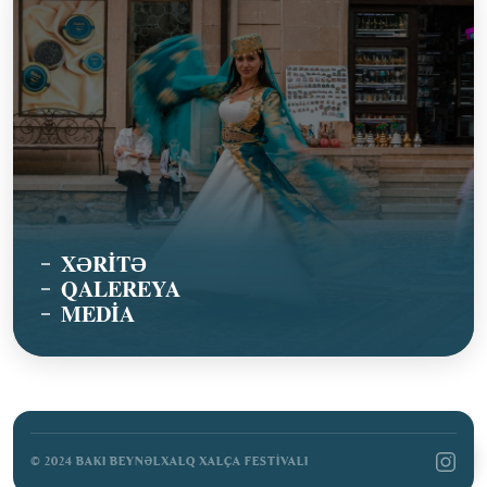
BAŞLANĞIC
ANA SƏHİFƏ
XƏRİTƏ
FESTİVAL TƏDBİRLƏRİ
QALEREYA
XƏRİTƏ
MEDİA
MEDİA
QALEREYA
BİZİMLƏ ƏLAQƏ
© 2024 BAKI BEYNƏLXALQ XALÇA FESTIVALI