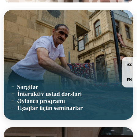
AZ
EN
Sərgilər
İnteraktiv ustad dərsləri
Əyləncə proqramı
Uşaqlar üçün seminarlar