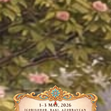
1–3 MAY, 2026
İÇƏRIŞƏHƏR, BAKI, AZƏRBAYCAN